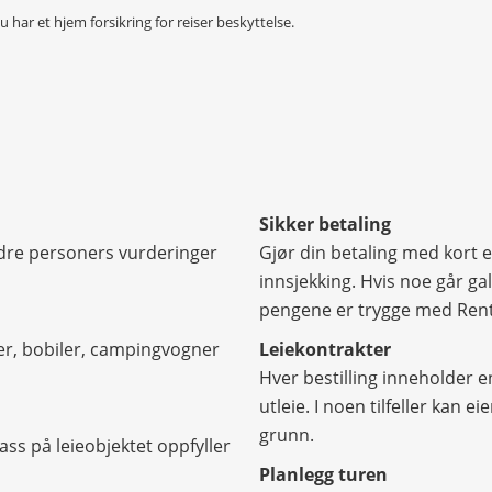
du har et hjem forsikring for reiser beskyttelse.
Sikker betaling
 andre personers vurderinger
Gjør din betaling med kort e
innsjekking. Hvis noe går ga
pengene er trygge med Rent
åter, bobiler, campingvogner
Leiekontrakter
Hver bestilling inneholder e
utleie. I noen tilfeller kan 
grunn.
ss på leieobjektet oppfyller
Planlegg turen