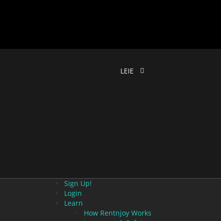
LEIE
Sign Up!
Login
Learn
How Rentnjoy Works