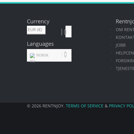
Currency
Rentnj
OM REN
KONTAK
Languages
JOBB
HELPCEN
NORSK
FORSIKR
TJENEST
© 2026 RENTNJOY.
TERMS OF SERVICE
&
PRIVACY POL