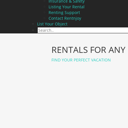
Insurance & Safety
Listing Your Rental
Renting Support
Contact Rentnjoy
List Your Object
RENTALS FOR ANY
FIND YOUR PERFECT VACATION