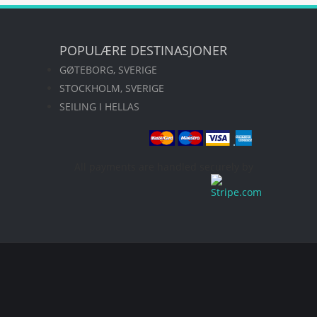
POPULÆRE DESTINASJONER
GØTEBORG, SVERIGE
STOCKHOLM, SVERIGE
SEILING I HELLAS
All payments are handled securely by