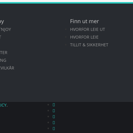
oy
Finn ut mer
TNJOY
HVORFOR LEIE UT
T
HVORFOR LEIE
TILLIT & SIKKERHET
TER
ING
EVILKÅR
ICY
.